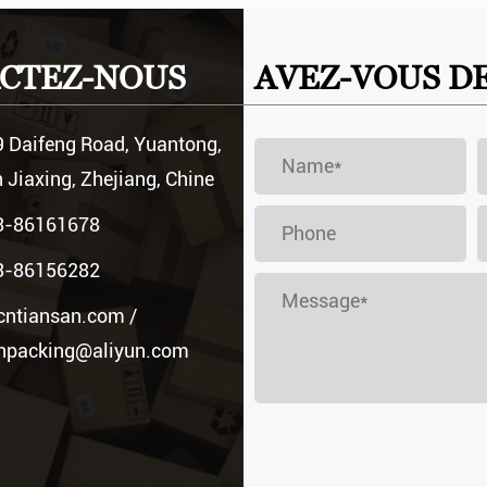
tesse et du flux d'air ins...
pant des compagnies aériennes dans la soute de l'avion
CTEZ-NOUS
AVEZ-VOUS D
 liées à la sécurité des...
 Daifeng Road, Yuantong,
 Jiaxing, Zhejiang, Chine
3-86161678
3-86156282
cntiansan.com
/
anpacking@aliyun.com