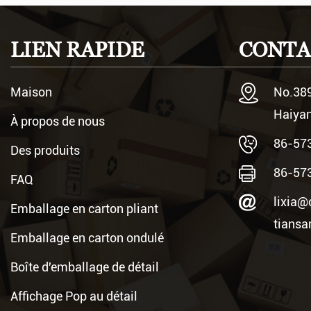
passagers. Dans l'environnement particulier du vol à grande vi
Application du set de table en papier antidéra
Aug 29, 2024
LIEN RAPIDE
CONTA
L'application de Napperon en papier antidérapant pour compagnie aérienne dans les soutes des avions est crucial et indispensable. La soute de l'avion est une zone clé pour le transport du fret
et des bagages, et sa sécurité et sa stabilité sont directement
Maison
No.389
Haiyan
À propos de nous
86-57
Des produits
86-57
FAQ
lixia@
Emballage en carton pliant
tians
Emballage en carton ondulé
Boîte d'emballage de détail
Affichage Pop au détail