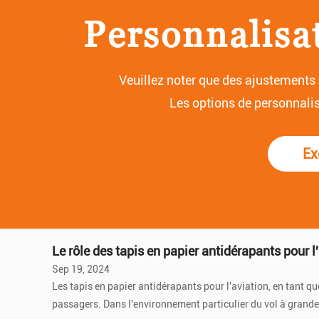
Personnalisat
Veuillez noter que des ajustements 
Les options de personnalisa
Ex
Comment les performances antidérapantes du ta
Sep 26, 2024
1. Revêtement antidérapant spécial Tapis de bac à papier antidérapant utilise généralement du papier à haute résistance comme matériau de base et est recouvert d'un revêtement
antidérapant spécial sur sa surface. Ce revêtement est essen
Le rôle des tapis en papier antidérapants pour l
Sep 19, 2024
Les tapis en papier antidérapants pour l'aviation, en tant qu