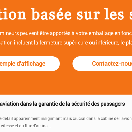
ion basée sur les 
mineurs peuvent être apportés à votre emballage en fonct
tion incluent la fermeture supérieure ou inférieure, le pla
emple d'affichage
Contactez-nou
pis de bac à papier antidérapant sont-elles obtenues ?
tiel et peut augmenter considérablement le coef...
'aviation dans la garantie de la sécurité des passagers
e détail apparemment insignifiant mais crucial dans la cabine de l'avion